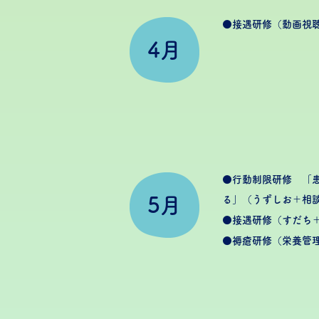
●接遇研修（動画視
4月
●行動制限研修 「
5月
る」（うずしお＋相
●接遇研修（すだち
●褥瘡研修（栄養管