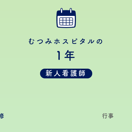
むつみホスピタルの
1年
新人看護師
修
行事