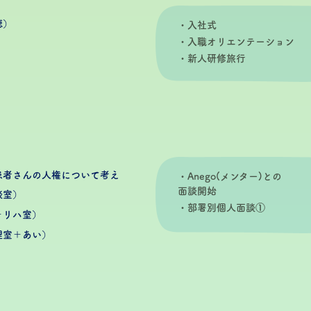
聴）
・入社式
・入職オリエンテーション
・新人研修旅行
患者さんの人権について考え
・Anego(メンター)との
面談開始
談室）
・部署別個人面談①
＋リハ室）
理室＋あい）